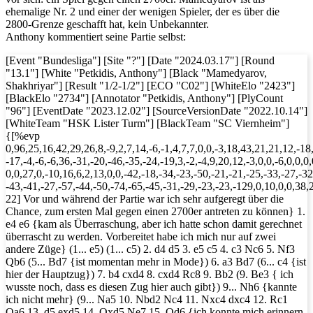
ehemalige Nr. 2 und einer der wenigen Spieler, der es über die
2800-Grenze geschafft hat, kein Unbekannter.
Anthony kommentiert seine Partie selbst:
[Event "Bundesliga"] [Site "?"] [Date "2024.03.17"] [Round
"13.1"] [White "Petkidis, Anthony"] [Black "Mamedyarov,
Shakhriyar"] [Result "1/2-1/2"] [ECO "C02"] [WhiteElo "2423"]
[BlackElo "2734"] [Annotator "Petkidis, Anthony"] [PlyCount
"96"] [EventDate "2023.12.02"] [SourceVersionDate "2022.10.14"]
[WhiteTeam "HSK Lister Turm"] [BlackTeam "SC Viernheim"]
{[%evp
0,96,25,16,42,29,26,8,-9,2,7,14,-6,-1,4,7,7,0,0,-3,18,43,21,21,12,-18
-17,-4,-6,-6,36,-31,-20,-46,-35,-24,-19,3,-2,-4,9,20,12,-3,0,0,-6,0,0,0,
0,0,27,0,-10,16,6,2,13,0,0,-42,-18,-34,-23,-50,-21,-21,-25,-33,-27,-32
-43,-41,-27,-57,-44,-50,-74,-65,-45,-31,-29,-23,-23,-129,0,10,0,0,38,
22] Vor und während der Partie war ich sehr aufgeregt über die
Chance, zum ersten Mal gegen einen 2700er antreten zu können} 1.
e4 e6 {kam als Überraschung, aber ich hatte schon damit gerechnet
überrascht zu werden. Vorbereitet habe ich mich nur auf zwei
andere Züge} (1... e5) (1... c5) 2. d4 d5 3. e5 c5 4. c3 Nc6 5. Nf3
Qb6 (5... Bd7 {ist momentan mehr in Mode}) 6. a3 Bd7 (6... c4 {ist
hier der Hauptzug}) 7. b4 cxd4 8. cxd4 Rc8 9. Bb2 (9. Be3 { ich
wusste noch, dass es diesen Zug hier auch gibt}) 9... Nh6 {kannte
ich nicht mehr} (9... Na5 10. Nbd2 Nc4 11. Nxc4 dxc4 12. Rc1
Qa6 13. d5 exd5 14. Qxd5 Ne7 15. Qd6 {ich konnte mich erinnern,