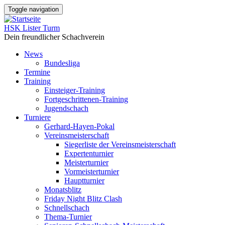
Direkt
Toggle navigation
zum
Inhalt
HSK Lister Turm
Dein freundlicher Schachverein
News
Bundesliga
Main
Termine
navigation
Training
Einsteiger-Training
Fortgeschrittenen-Training
Jugendschach
Turniere
Gerhard-Hayen-Pokal
Vereinsmeisterschaft
Siegerliste der Vereinsmeisterschaft
Expertenturnier
Meisterturnier
Vormeisterturnier
Hauptturnier
Monatsblitz
Friday Night Blitz Clash
Schnellschach
Thema-Turnier