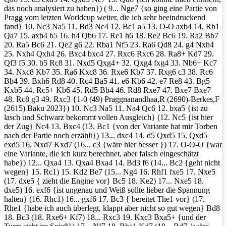
das noch analysiert zu haben}) ( 9... Nge7 {so ging eine Partie von
Pragg vom letzten Worldcup weiter, die ich sehr beeindruckend
fand} 10. Nc3 Na5 11. Bd3 Nc4 12. Bc1 a5 13. O-O axb4 14. Rb1
Qa7 15. axb4 b5 16. h4 Qb6 17. Re1 h6 18. Re2 Bc6 19. Ra2 Bb7
20. Ra5 Bc6 21. Qe2 g6 22. Rba1 Nf5 23. Ra6 Qd8 24. g4 Nxh4
25. Nxh4 Qxh4 26. Bxc4 bxc4 27. Rxc6 Rxc6 28. Ra8+ Kd7 29.
Qf3 f5 30. b5 Rc8 31. Nxd5 Qxg4+ 32. Qxg4 fxg4 33. Nb6+ Kc7
34. Nxc8 Kb7 35. Ra6 Kxc8 36. Rxe6 Kb7 37. Rxg6 c3 38. Rc6
Bb4 39. Bxh6 Rd8 40. Rc4 Ba5 41. e6 Kb6 42. e7 Re8 43. Bg5
Kxb5 44. Rc5+ Kb6 45. Rd5 Bb4 46. Rd8 Rxe7 47. Bxe7 Bxe7
48. Rc8 g3 49. Rxc3 {1-0 (49) Praggnanandhaa,R (2690)-Berkes,F
(2615) Baku 2023}) 10. Nc3 Na5 11. Na4 Qc6 12. bxa5 {ist zu
lasch und Schwarz bekommt vollen Ausgleich} (12. Nc5 {ist hier
der Zug} Nc4 13. Bxc4 (13. Bc1 {von der Variante hat mir Torben
nach der Partie noch erzählt}) 13... dxc4 14. d5 Qxd5 15. Qxd5
exd5 16. Nxd7 Kxd7 (16... c3 {wäre hier besser }) 17. O-O-O {war
eine Variante, die ich kurz berechnet, aber falsch eingeschätzt
habe}) 12... Qxa4 13. Qxa4 Bxa4 14. Bd3 f6 (14... Bc2 {geht nicht
wegen} 15. Rc1) 15. Kd2 Be7 (15... Ng4 16. Rhf1 fxe5 17. Nxe5
(17. dxe5 { zieht die Engine vor} Bc5 18. Ke2) 17... Nxe5 18.
dxe5) 16. exf6 {ist ungenau und Weiß sollte lieber die Spannung
halten} (16. Rhc1) 16... gxf6 17. Bc3 { bereitet The1 vor} (17.
Rhe1 {habe ich auch überlegt, klappt aber nicht so gut wegen} Bd8
18. Bc3 (18. Rxe6+ Kf7) 18... Rxc3 19. Kxc3 Bxa5+ {und der