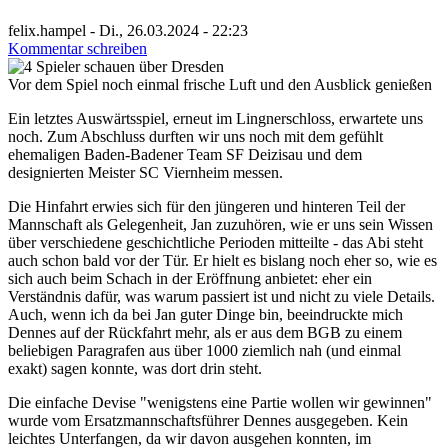
felix.hampel
-
Di., 26.03.2024 - 22:23
Kommentar schreiben
Bildunterschrift
Vor dem Spiel noch einmal frische Luft und den Ausblick genießen
Hauptbild
Ein letztes Auswärtsspiel, erneut im Lingnerschloss, erwartete uns
noch. Zum Abschluss durften wir uns noch mit dem gefühlt
ehemaligen Baden-Badener Team SF Deizisau und dem
designierten Meister SC Viernheim messen.
Die Hinfahrt erwies sich für den jüngeren und hinteren Teil der
Mannschaft als Gelegenheit, Jan zuzuhören, wie er uns sein Wissen
über verschiedene geschichtliche Perioden mitteilte - das Abi steht
auch schon bald vor der Tür. Er hielt es bislang noch eher so, wie es
sich auch beim Schach in der Eröffnung anbietet: eher ein
Verständnis dafür, was warum passiert ist und nicht zu viele Details.
Auch, wenn ich da bei Jan guter Dinge bin, beeindruckte mich
Dennes auf der Rückfahrt mehr, als er aus dem BGB zu einem
beliebigen Paragrafen aus über 1000 ziemlich nah (und einmal
exakt) sagen konnte, was dort drin steht.
Die einfache Devise "wenigstens eine Partie wollen wir gewinnen"
wurde vom Ersatzmannschaftsführer Dennes ausgegeben. Kein
leichtes Unterfangen, da wir davon ausgehen konnten, im