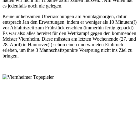
hätten wir nicht für 11 Jahre dafür zahlen müssen... Am Willen hat
es jedenfalls noch nie gelegen.
Keine unliebsamen Überraschungen am Sonntagmorgen, dafür
entsprach Jan den Erwartungen, indem er weniger als 10 Minuten(!)
vor Abfahrtszeit zum Frühstück erschien (immerhin fertig gepackt).
Es war also alles bereitet für den Wettkampf gegen den kommenden
Meister Viernheim. Diese müssten am letzten Wochenende (27. und
28. April) in Hannover(!) schon einen unerwarteten Einbruch
erleben, um ihre 3 Mannschaftspunkte Vorsprung nicht ins Ziel zu
bringen.