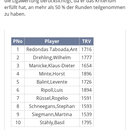
die Ligawertung berücksichtigt, da er das Kriterium
erfüllt hat, an mehr als 50 % der Runden teilgenommen
zu haben.
PNo
Player
TRV
1
Redondas Taboada,Ant
1716
2
Drehling,Wilhelm
1777
3
Manicke,Klaus-Dieter
1654
4
Minte,Horst
1896
5
Balint,Levente
1726
6
Ripoll,Luis
1894
7
Rüssel,Rogelio
1591
8
Schneegans,Stephan
1593
9
Siegmann,Martina
1539
10
Stähly,Basil
1795