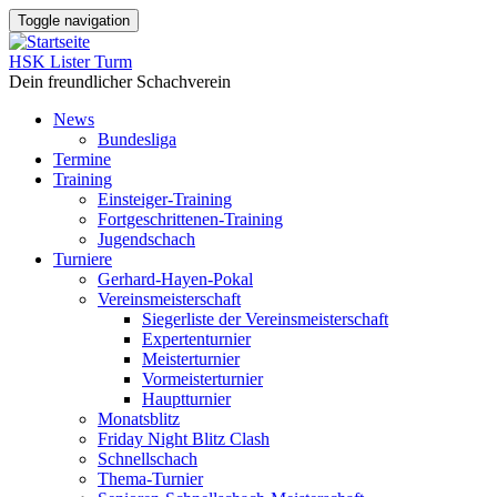
Direkt
Toggle navigation
zum
Inhalt
HSK Lister Turm
Dein freundlicher Schachverein
News
Bundesliga
Main
Termine
navigation
Training
Einsteiger-Training
Fortgeschrittenen-Training
Jugendschach
Turniere
Gerhard-Hayen-Pokal
Vereinsmeisterschaft
Siegerliste der Vereinsmeisterschaft
Expertenturnier
Meisterturnier
Vormeisterturnier
Hauptturnier
Monatsblitz
Friday Night Blitz Clash
Schnellschach
Thema-Turnier