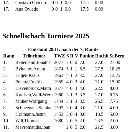
17.
Gustavo Oviedo
0
0
1
0.0
17.5
0.00
17.
Ana Oviedo
0
0
1
0.0
17.5
0.00
Schnellschach Turniere 2025
Endstand 28.11. nach der 7. Runde
Rang
Teilnehmer
TWZ
S
R
V
Punkte
Buchh
SoBerg
1.
Reitemann,Jonatha
2077
7
0
0
7.0
27.0
27.00
2.
Bykanov,Artem
1874
5
1
1
5.5
27.5
18.25
3.
Lütjen,Klaus
1963
4
1
2
4.5
27.0
13.25
4.
Polenz,Fredrik
1959
4
0
3
4.0
31.0
15.00
5.
Lievenbruck,Matth
1677
4
0
3
4.0
22.5
8.00
6.
Kunisch,Wulf-Wern
1960
3
1
3
3.5
27.0
8.75
7.
Müller,Wolfgang
1744
3
1
3
3.5
26.5
7.75
8.
Schneegans,Stepha
1593
3
0
4
3.0
21.0
4.00
9.
Holtmann,Justin
1453
3
0
4
3.0
18.5
5.00
10.
Will,Thomas
1680
2
0
5
2.0
23.5
2.00
11.
Mavromatidis,Ioan
2
0
5
2.0
21.5
3.00