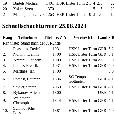
19
Bartels,Michael
1401
HSK Lister Turm
2
1
4
2.5
2
20
Ysker, Sven
1370
1
1
5
1.5
2
21
MacIlquham,Oliver
1263
HSK Lister Turm
1
0
3
1.0
1
Schnellschachturnier 25.08.2023
Rang
Teilnehmer
Titel
TWZ
At
Verein/Ort
Land
S
Rangliste: Stand nach der 7. Runde
1.
Paashaus, Detlef
1931
HSK Lister Turm
GER
5
2
2.
Nolting, Dennis
1700
HSK Lister Turm
GER
5
1
3.
Amrani, Haithem
1909
HSK Lister Turm
ALG
5
0
4.
Polenz, Fredrik
1931
HSK Lister Turm
GER
5
0
5.
Martinez, Ian
1700
5
0
SC Tempo
6.
Pothast, Laurenz
1836
GER
4
1
Göttingen
7.
Seidler, Stefan
2059
HSK Lister Turm
GER
4
1
8.
Bykanov, Artem
1800
UKR
4
1
Waldmann,
9.
1814
HSK Lister Turm
GER
4
1
Christoph
Schmidt-Klie,
10.
1881
HSK Lister Turm
GER
4
0
Lasse