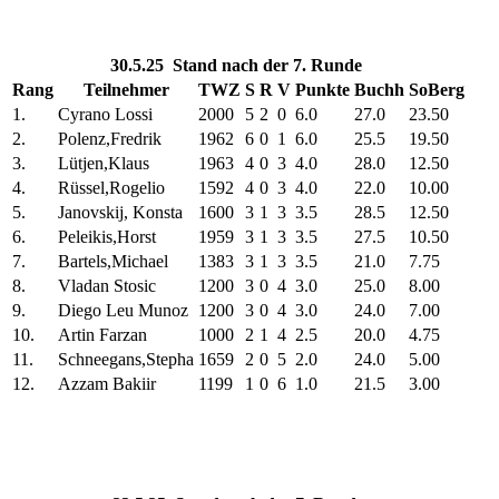
30.5.25 Stand nach der 7. Runde
Rang
Teilnehmer
TWZ
S
R
V
Punkte
Buchh
SoBerg
1.
Cyrano Lossi
2000
5
2
0
6.0
27.0
23.50
2.
Polenz,Fredrik
1962
6
0
1
6.0
25.5
19.50
3.
Lütjen,Klaus
1963
4
0
3
4.0
28.0
12.50
4.
Rüssel,Rogelio
1592
4
0
3
4.0
22.0
10.00
5.
Janovskij, Konsta
1600
3
1
3
3.5
28.5
12.50
6.
Peleikis,Horst
1959
3
1
3
3.5
27.5
10.50
7.
Bartels,Michael
1383
3
1
3
3.5
21.0
7.75
8.
Vladan Stosic
1200
3
0
4
3.0
25.0
8.00
9.
Diego Leu Munoz
1200
3
0
4
3.0
24.0
7.00
10.
Artin Farzan
1000
2
1
4
2.5
20.0
4.75
11.
Schneegans,Stepha
1659
2
0
5
2.0
24.0
5.00
12.
Azzam Bakiir
1199
1
0
6
1.0
21.5
3.00