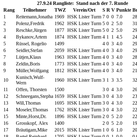
27.9.24 Rangliste: Stand nach der 7. Runde
Rang
Teilnehmer
TWZ
Verein/Ort
S
R
V
Punkte
B
1
Reitemann,Jonatha
1969
HSK Lister Turm
7
0
0
7.0
28
2
Polenz,Fredrik
1962
HSK Lister Turm
5
0
2
5.0
31
3
Reschke,Jürgen
1877
HSK Lister Turm
5
0
2
5.0
29
4
Bykanov,Artem
1874
HSK Lister Turm
4
1
1
4.5
24
5
Rüssel, Rogelio
1499
4
0
3
4.0
29
6
Seidler,Stefan
2059
HSK Lister Turm
4
0
3
4.0
29
7
Lütjen,Klaus
1963
HSK Lister Turm
4
0
3
4.0
28
8
Zeldin,Boris
1773
HSK Lister Turm
4
0
3
4.0
24
9
Müller,Wolfgang
1812
HSK Lister Turm
4
0
3
4.0
21
Kunisch,Wulf-
10
1960
HSK Lister Turm
3
1
3
3.5
32
Wern
11
Offen, Thorsten
1500
3
0
4
3.0
26
12
Schneegans,Stepha
1659
HSK Lister Turm
3
0
4
3.0
23
13
Will,Thomas
1695
HSK Lister Turm
3
0
4
3.0
22
14
Moseler,Thomas
1762
HSK Lister Turm
3
0
4
3.0
22
15
Minte,Horst,Dr.
1896
HSK Lister Turm
2
0
5
2.0
22
16
Grosskopf, Alex
1400
2
0
5
2.0
19
17
Bräutigam,Mike
2015
HSK Lister Turm
1
0
6
1.0
20
18
Bartel,Reinhard
1705
HSK Lister Turm
0
0
1
0.0
0.