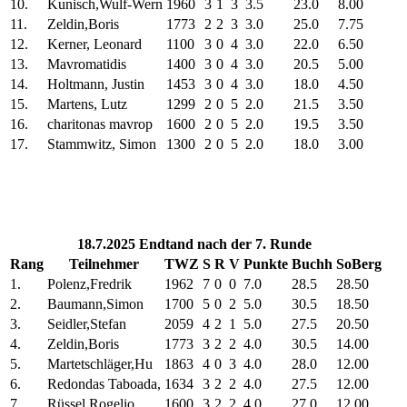
10.
Kunisch,Wulf-Wern
1960
3
1
3
3.5
23.0
8.00
11.
Zeldin,Boris
1773
2
2
3
3.0
25.0
7.75
12.
Kerner, Leonard
1100
3
0
4
3.0
22.0
6.50
13.
Mavromatidis
1400
3
0
4
3.0
20.5
5.00
14.
Holtmann, Justin
1453
3
0
4
3.0
18.0
4.50
15.
Martens, Lutz
1299
2
0
5
2.0
21.5
3.50
16.
charitonas mavrop
1600
2
0
5
2.0
19.5
3.50
17.
Stammwitz, Simon
1300
2
0
5
2.0
18.0
3.00
18.7.2025 Endtand nach der 7. Runde
Rang
Teilnehmer
TWZ
S
R
V
Punkte
Buchh
SoBerg
1.
Polenz,Fredrik
1962
7
0
0
7.0
28.5
28.50
2.
Baumann,Simon
1700
5
0
2
5.0
30.5
18.50
3.
Seidler,Stefan
2059
4
2
1
5.0
27.5
20.50
4.
Zeldin,Boris
1773
3
2
2
4.0
30.5
14.00
5.
Martetschläger,Hu
1863
4
0
3
4.0
28.0
12.00
6.
Redondas Taboada,
1634
3
2
2
4.0
27.5
12.00
7.
Rüssel,Rogelio
1600
3
2
2
4.0
27.0
12.00