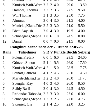
5.
Kunisch,Wulf-Wern
3
2
2
4.0
29.0
13.50
6.
Hampel, Thomas
2
3
2
3.5
27.5
9.50
7.
Will,Thomas
3
1
3
3.5
25.0
7.75
8.
Almurat
3
0
4
3.0
21.5
4.00
9.
Manicke,Klaus-Die
2
2
3
3.0
21.0
5.50
10.
Bhati Aayush
3
0
4
3.0
19.5
4.00
11.
Schneegans,Stepha
1
0
6
1.0
24.5
0.00
12.
Daniel
0
0
7
0.0
21.5
0.00
Rangliste: Stand nach der 7. Runde 22.05.26
Rang
Teilnehmer
S
R
V
Punkte
Buchh
SoBerg
1.
Polenz,Fredrik
6
0
1
6.0
28.5
24.00
2.
Görtzen,Simon
5
1
1
5.5
26.0
17.50
3.
Kunisch,Wulf-Wern
4
2
1
5.0
28.5
17.75
4.
Pothast,Laurenz
4
1
2
4.5
25.0
14.50
5.
Martetschläger,Hu
3
2
2
4.0
26.0
11.75
6.
Spengler Kay
4
0
3
4.0
26.0
9.50
7.
Stähly,Basil
3
0
4
3.0
24.5
4.50
8.
Redondas Taboada,
2
2
3
3.0
23.0
6.00
9.
Schneegans,Stepha
1
3
3
2.5
22.0
4.75
10.
Stognief, Ole
2
1
4
2.5
22.0
3.25