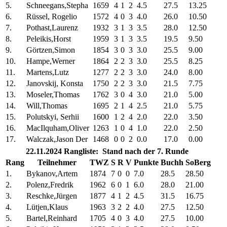
5.
Schneegans,Stepha
1659
4
1
2
4.5
27.5
13.25
6.
Rüssel, Rogelio
1572
4
0
3
4.0
26.0
10.50
7.
Pothast,Laurenz
1932
3
1
3
3.5
28.0
12.50
8.
Peleikis,Horst
1959
3
1
3
3.5
19.5
9.50
9.
Görtzen,Simon
1854
3
0
3
3.0
25.5
9.00
10.
Hampe,Werner
1864
2
2
3
3.0
25.5
8.25
11.
Martens,Lutz
1277
2
2
3
3.0
24.0
8.00
12.
Janovskij, Konsta
1750
2
2
3
3.0
21.5
7.75
13.
Moseler,Thomas
1762
3
0
4
3.0
21.0
5.00
14.
Will,Thomas
1695
2
1
4
2.5
21.0
5.75
15.
Polutskyi, Serhii
1600
1
2
4
2.0
22.0
3.50
16.
MacIlquham,Oliver
1263
1
0
4
1.0
22.0
2.50
17.
Walczak,Jason Der
1468
0
0
2
0.0
17.0
0.00
22.11.2024 Rangliste: Stand nach der 7. Runde
Rang
Teilnehmer
TWZ
S
R
V
Punkte
Buchh
SoBerg
1.
Bykanov,Artem
1874
7
0
0
7.0
28.5
28.50
2.
Polenz,Fredrik
1962
6
0
1
6.0
28.0
21.00
3.
Reschke,Jürgen
1877
4
1
2
4.5
31.5
16.75
4.
Lütjen,Klaus
1963
3
2
2
4.0
27.5
12.50
5.
Bartel,Reinhard
1705
4
0
3
4.0
27.5
10.00