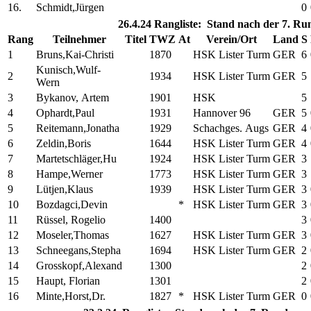
16.
Schmidt,Jürgen
0
26.4.24 Rangliste: Stand nach der 7. R
Rang
Teilnehmer
Titel
TWZ
At
Verein/Ort
Land
S
1
Bruns,Kai-Christi
1870
HSK Lister Turm
GER
6
Kunisch,Wulf-
2
1934
HSK Lister Turm
GER
5
Wern
3
Bykanov, Artem
1901
HSK
5
4
Ophardt,Paul
1931
Hannover 96
GER
5
5
Reitemann,Jonatha
1929
Schachges. Augs
GER
4
6
Zeldin,Boris
1644
HSK Lister Turm
GER
4
7
Martetschläger,Hu
1924
HSK Lister Turm
GER
3
8
Hampe,Werner
1773
HSK Lister Turm
GER
3
9
Lütjen,Klaus
1939
HSK Lister Turm
GER
3
10
Bozdagci,Devin
*
HSK Lister Turm
GER
3
11
Rüssel, Rogelio
1400
3
12
Moseler,Thomas
1627
HSK Lister Turm
GER
3
13
Schneegans,Stepha
1694
HSK Lister Turm
GER
2
14
Grosskopf,Alexand
1300
2
15
Haupt, Florian
1301
2
16
Minte,Horst,Dr.
1827
*
HSK Lister Turm
GER
0