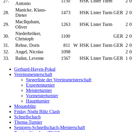
27.
1150
HSK Lister Turm
2
0
Antonio
Manicke, Klaus-
28.
1473
HSK Lister Turm
GER
2
0
Dieter
MacIlquham,
29.
1263
HSK Lister Turm
2
0
Oliver
Niederbröker,
30.
1100
GER
2
0
Christoph
31.
Rehse, Doris
811
W
HSK Lister Turm
GER
2
0
32.
Angel, Nicolas
1098
2
0
33.
Balint, Levente
1567
HSK Lister Turm
GER
1
0
Gerhard-Hayen-Pokal
Vereinsmeisterschaft
Main
Siegerliste der Vereinsmeisterschaft
navigation
Expertenturnier
Meisterturnier
Vormeisterturnier
Hauptturnier
Monatsblitz
Friday Night Blitz Clash
Schnellschach
Thema-Turnier
Senioren-Schnellschach-Meisterschaft