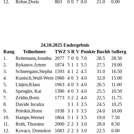
12.
Rehse,Doris
803
0
0
7
0.0
21.0
0.00
24.10.2025 Endergebnis
Rang
Teilnehmer
TWZ
S
R
V
Punkte
Buchh
SoBerg
1.
Reitemann,Jonatha
2077
7
0
0
7.0
28.5
28.50
2.
Bykanov,Artem
1874
5
1
1
5.5
27.5
19.00
3.
Schneegans,Stepha
1593
4
1
2
4.5
31.0
16.50
4.
Kunisch,Wulf-Wern
1960
4
0
3
4.0
32.0
15.00
5.
Lütjen,Klaus
1963
4
0
3
4.0
26.5
11.00
6.
Spengler, Kai
1390
4
0
3
4.0
25.5
10.50
7.
Zeldin,Boris
1773
3
2
2
4.0
22.5
11.75
8.
Davide Incalza
3
1
3
3.5
24.5
10.25
9.
Peleikis,Horst
1938
3
1
3
3.5
24.0
10.00
10.
Hampe,Werner
1864
3
1
3
3.5
19.0
7.50
11.
Roth, Thorsten
2000
2
2
3
3.0
28.0
8.50
12.
Kovacs, Domokos
1683
2
2
3
3.0
22.5
6.00