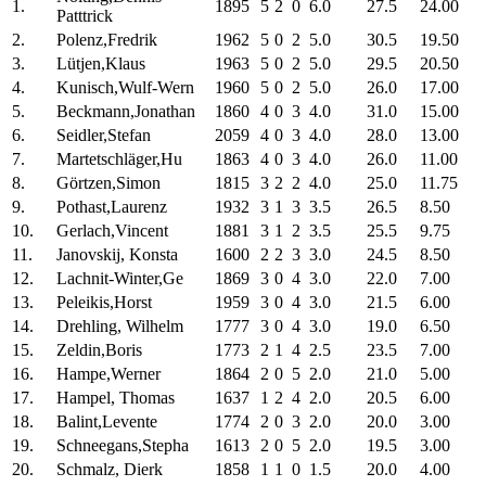
1.
1895
5
2
0
6.0
27.5
24.00
Patttrick
2.
Polenz,Fredrik
1962
5
0
2
5.0
30.5
19.50
3.
Lütjen,Klaus
1963
5
0
2
5.0
29.5
20.50
4.
Kunisch,Wulf-Wern
1960
5
0
2
5.0
26.0
17.00
5.
Beckmann,Jonathan
1860
4
0
3
4.0
31.0
15.00
6.
Seidler,Stefan
2059
4
0
3
4.0
28.0
13.00
7.
Martetschläger,Hu
1863
4
0
3
4.0
26.0
11.00
8.
Görtzen,Simon
1815
3
2
2
4.0
25.0
11.75
9.
Pothast,Laurenz
1932
3
1
3
3.5
26.5
8.50
10.
Gerlach,Vincent
1881
3
1
2
3.5
25.5
9.75
11.
Janovskij, Konsta
1600
2
2
3
3.0
24.5
8.50
12.
Lachnit-Winter,Ge
1869
3
0
4
3.0
22.0
7.00
13.
Peleikis,Horst
1959
3
0
4
3.0
21.5
6.00
14.
Drehling, Wilhelm
1777
3
0
4
3.0
19.0
6.50
15.
Zeldin,Boris
1773
2
1
4
2.5
23.5
7.00
16.
Hampe,Werner
1864
2
0
5
2.0
21.0
5.00
17.
Hampel, Thomas
1637
1
2
4
2.0
20.5
6.00
18.
Balint,Levente
1774
2
0
3
2.0
20.0
3.00
19.
Schneegans,Stepha
1613
2
0
5
2.0
19.5
3.00
20.
Schmalz, Dierk
1858
1
1
0
1.5
20.0
4.00