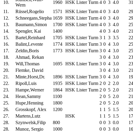
10.
1960
HSK Lister Turm
4
0
3
4.0
31
Wern
11.
Rüssel,Rogelio
1571
HSK Lister Turm
4
0
3
4.0
29
12.
Schneegans,Stepha
1659
HSK Lister Turm
4
0
3
4.0
29
13.
Baumann,Simon
1700
HSK Lister Turm
4
0
3
4.0
25
14.
Spengler, Kai
1400
4
0
3
4.0
21
15.
Bartel,Reinhard
1705
HSK Lister Turm
3
1
3
3.5
22
16.
Balint,Levente
1774
HSK Lister Turm
3
0
4
3.0
25
17.
Zeldin,Boris
1773
HSK Lister Turm
3
0
4
3.0
25
18.
Ahmad, Rekan
3
0
4
3.0
23
19.
Will,Thomas
1695
HSK Lister Turm
3
0
4
3.0
23
20.
Flemke, David
3
0
4
3.0
21
21.
Minte,Horst,Dr.
1896
HSK Lister Turm
3
0
4
3.0
19
22.
Ripoll,Luis
1935
HSK Lister Turm
2
0
2
2.0
24
23.
Hampe,Werner
1864
HSK Lister Turm
2
0
5
2.0
21
24.
Hean,Sammy
1100
2
0
5
2.0
21
25.
Hupe,Henning
1800
2
0
5
2.0
20
26.
Grosskopf, Alex
1200
1
1
5
1.5
20
27.
Martens,Lutz
HSK
1
1
5
1.5
17
28.
Szynwelsk,Filip
800
0
0
3
0.0
17
28.
Munoz, Sergio
1000
0
0
3
0.0
16