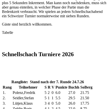
plus 5 Sekunden Inkrement. Man kann noch nachdenken, muss sich
aber genau einteilen, in welcher Phase der Partie man die
Bedenkzeit verbraucht. Wir spielen an jedem Schnellschachabend
ein Schweizer Turnier normalerweise mit sieben Runden.
Gäste sind herzlich willkommen.
Tabelle
Schnellschach Turniere 2026
Rangliste: Stand nach der 7. Runde 24.7.26
Rang
Teilnehmer
S
R
V
Punkte
Buchh
SoBerg
1.
Polenz,Fredrik
5
2
0
6.0
27.0
21.75
2.
Seidler,Stefan
5
1
1
5.5
29.5
21.50
3.
Lütjen,Klaus
3
4
0
5.0
26.0
17.75
4.
Zeldin,Boris
4
1
2
4.5
22.0
8.75