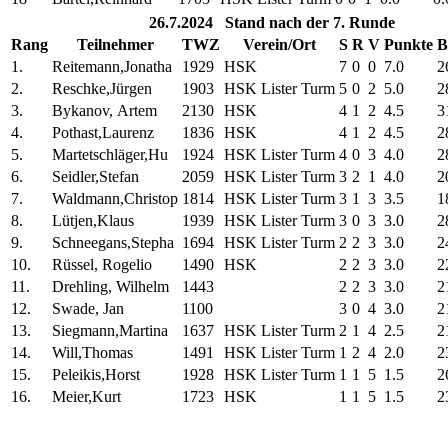
26.7.2024 Stand nach der 7. Runde
Rang
Teilnehmer
TWZ
Verein/Ort
S
R
V
Punkte
B
1.
Reitemann,Jonatha
1929
HSK
7
0
0
7.0
2
2.
Reschke,Jürgen
1903
HSK Lister Turm
5
0
2
5.0
2
3.
Bykanov, Artem
2130
HSK
4
1
2
4.5
3
4.
Pothast,Laurenz
1836
HSK
4
1
2
4.5
2
5.
Martetschläger,Hu
1924
HSK Lister Turm
4
0
3
4.0
2
6.
Seidler,Stefan
2059
HSK Lister Turm
3
2
1
4.0
2
7.
Waldmann,Christop
1814
HSK Lister Turm
3
1
3
3.5
1
8.
Lütjen,Klaus
1939
HSK Lister Turm
3
0
3
3.0
2
9.
Schneegans,Stepha
1694
HSK Lister Turm
2
2
3
3.0
2
10.
Rüssel, Rogelio
1490
HSK
2
2
3
3.0
2
11.
Drehling, Wilhelm
1443
2
2
3
3.0
2
12.
Swade, Jan
1100
3
0
4
3.0
2
13.
Siegmann,Martina
1637
HSK Lister Turm
2
1
4
2.5
2
14.
Will,Thomas
1491
HSK Lister Turm
1
2
4
2.0
2
15.
Peleikis,Horst
1928
HSK Lister Turm
1
1
5
1.5
2
16.
Meier,Kurt
1723
HSK
1
1
5
1.5
2