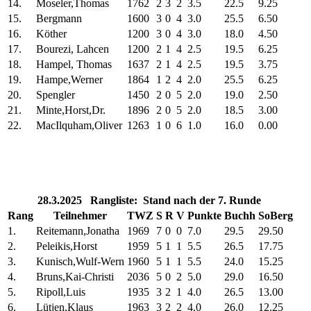
14.
Moseler,Thomas
1762
2
3
2
3.5
22.5
9.25
15.
Bergmann
1600
3
0
4
3.0
25.5
6.50
16.
Köther
1200
3
0
4
3.0
18.0
4.50
17.
Bourezi, Lahcen
1200
2
1
4
2.5
19.5
6.25
18.
Hampel, Thomas
1637
2
1
4
2.5
19.5
3.75
19.
Hampe,Werner
1864
1
2
4
2.0
25.5
6.25
20.
Spengler
1450
2
0
5
2.0
19.0
2.50
21.
Minte,Horst,Dr.
1896
2
0
5
2.0
18.5
3.00
22.
MacIlquham,Oliver
1263
1
0
6
1.0
16.0
0.00
28.3.2025 Rangliste: Stand nach der 7. Runde
Rang
Teilnehmer
TWZ
S
R
V
Punkte
Buchh
SoBerg
1.
Reitemann,Jonatha
1969
7
0
0
7.0
29.5
29.50
2.
Peleikis,Horst
1959
5
1
1
5.5
26.5
17.75
3.
Kunisch,Wulf-Wern
1960
5
1
1
5.5
24.0
15.25
4.
Bruns,Kai-Christi
2036
5
0
2
5.0
29.0
16.50
5.
Ripoll,Luis
1935
3
2
1
4.0
26.5
13.00
6.
Lütjen,Klaus
1963
3
2
2
4.0
26.0
12.25