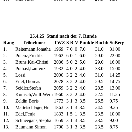
25.4.25 Stand nach der 7. Runde
Rang
Teilnehmer
TWZ
S
R
V
Punkte
Buchh
SoBerg
1.
Reitemann,Jonatha
1969
7
0
0
7.0
31.0
31.00
2.
Polenz,Fredrik
1962
6
0
1
6.0
29.0
22.00
3.
Bruns,Kai-Christi
2036
5
0
2
5.0
29.0
16.00
4.
Pothast,Laurenz
1932
4
0
2
4.0
33.0
15.00
5.
Lossi
2000
3
2
2
4.0
31.0
14.25
6.
Edel,Thomas
2078
3
2
2
4.0
29.5
14.75
7.
Seidler,Stefan
2059
3
2
2
4.0
28.5
13.00
8.
Kunisch,Wulf-Wern
1960
3
2
2
4.0
22.5
11.25
9.
Zeldin,Boris
1773
3
1
3
3.5
26.5
9.75
10.
Martetschläger,Hu
1863
3
1
3
3.5
24.5
9.25
11.
Edel,Fenja
1833
1
5
1
3.5
23.5
10.00
12.
Schneegans,Stepha
1659
3
1
3
3.5
23.5
9.00
13.
Baumann,Simon
1700
3
1
3
3.5
23.5
8.75