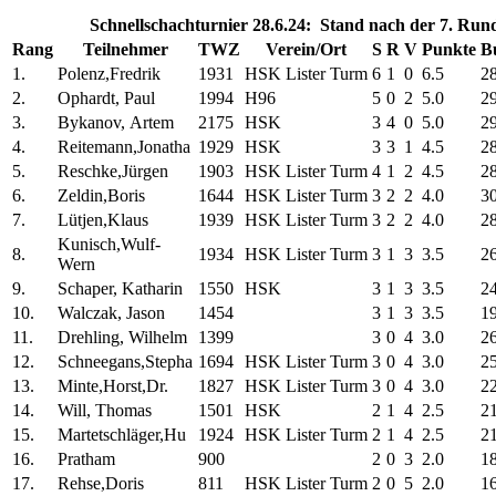
Schnellschachturnier 28.6.24: Stand nach der 7. Ru
Rang
Teilnehmer
TWZ
Verein/Ort
S
R
V
Punkte
B
1.
Polenz,Fredrik
1931
HSK Lister Turm
6
1
0
6.5
28
2.
Ophardt, Paul
1994
H96
5
0
2
5.0
29
3.
Bykanov, Artem
2175
HSK
3
4
0
5.0
29
4.
Reitemann,Jonatha
1929
HSK
3
3
1
4.5
28
5.
Reschke,Jürgen
1903
HSK Lister Turm
4
1
2
4.5
28
6.
Zeldin,Boris
1644
HSK Lister Turm
3
2
2
4.0
30
7.
Lütjen,Klaus
1939
HSK Lister Turm
3
2
2
4.0
28
Kunisch,Wulf-
8.
1934
HSK Lister Turm
3
1
3
3.5
26
Wern
9.
Schaper, Katharin
1550
HSK
3
1
3
3.5
24
10.
Walczak, Jason
1454
3
1
3
3.5
19
11.
Drehling, Wilhelm
1399
3
0
4
3.0
26
12.
Schneegans,Stepha
1694
HSK Lister Turm
3
0
4
3.0
25
13.
Minte,Horst,Dr.
1827
HSK Lister Turm
3
0
4
3.0
22
14.
Will, Thomas
1501
HSK
2
1
4
2.5
21
15.
Martetschläger,Hu
1924
HSK Lister Turm
2
1
4
2.5
21
16.
Pratham
900
2
0
3
2.0
18
17.
Rehse,Doris
811
HSK Lister Turm
2
0
5
2.0
16