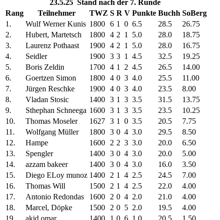
23.5.25 Stand nach der 7. Runde
Rang
Teilnehmer
TWZ
S
R
V
Punkte
Buchh
SoBerg
1.
Wulf Werner Kunis
1800
6
1
0
6.5
28.5
26.75
2.
Hubert, Martetsch
1800
4
2
1
5.0
28.0
18.75
3.
Laurenz Pothaast
1900
4
2
1
5.0
28.0
16.75
4.
Seidler
1900
3
3
1
4.5
32.5
19.25
5.
Boris Zeldin
1700
4
1
2
4.5
26.5
14.00
6.
Goertzen Simon
1800
4
0
3
4.0
25.5
11.00
7.
Jürgen Reschke
1900
4
0
3
4.0
23.5
8.00
8.
Vladan Stosic
1400
3
1
3
3.5
31.5
13.75
9.
Sthephan Schneega
1600
3
1
3
3.5
23.5
10.25
10.
Thomas Moseler
1627
3
1
0
3.5
20.5
7.75
11.
Wolfgang Müller
1800
3
0
4
3.0
29.5
8.50
12.
Hampe
1600
2
2
3
3.0
20.0
6.50
13.
Spengler
1400
3
0
4
3.0
20.0
5.00
14.
azzam bakeer
1400
3
0
4
3.0
16.0
3.50
15.
Diego ELoy munoz
1400
2
1
4
2.5
24.5
7.00
16.
Thomas Will
1500
2
1
4
2.5
22.0
4.00
17.
Antonio Redondas
1600
2
0
4
2.0
21.0
4.00
18.
Marcel, Döpke
1500
2
0
5
2.0
19.5
4.00
19.
akid omar
1400
1
0
6
1.0
20.5
1.50