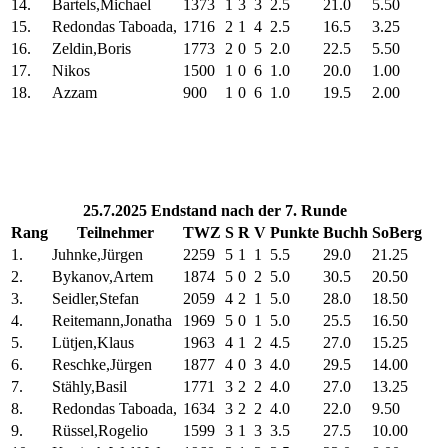
14.
Bartels,Michael
1373
1
3
3
2.5
21.0
5.50
15.
Redondas Taboada,
1716
2
1
4
2.5
16.5
3.25
16.
Zeldin,Boris
1773
2
0
5
2.0
22.5
5.50
17.
Nikos
1500
1
0
6
1.0
20.0
1.00
18.
Azzam
900
1
0
6
1.0
19.5
2.00
25.7.2025 Endstand nach der 7. Runde
Rang
Teilnehmer
TWZ
S
R
V
Punkte
Buchh
SoBerg
1.
Juhnke,Jürgen
2259
5
1
1
5.5
29.0
21.25
2.
Bykanov,Artem
1874
5
0
2
5.0
30.5
20.50
3.
Seidler,Stefan
2059
4
2
1
5.0
28.0
18.50
4.
Reitemann,Jonatha
1969
5
0
1
5.0
25.5
16.50
5.
Lütjen,Klaus
1963
4
1
2
4.5
27.0
15.25
6.
Reschke,Jürgen
1877
4
0
3
4.0
29.5
14.00
7.
Stähly,Basil
1771
3
2
2
4.0
27.0
13.25
8.
Redondas Taboada,
1634
3
2
2
4.0
22.0
9.50
9.
Rüssel,Rogelio
1599
3
1
3
3.5
27.5
10.00