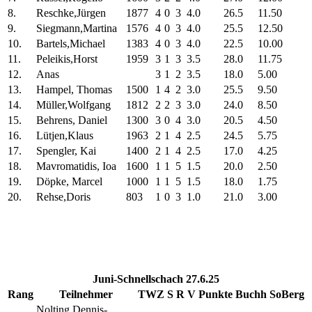
8.
Reschke,Jürgen
1877
4
0
3
4.0
26.5
11.50
9.
Siegmann,Martina
1576
4
0
3
4.0
25.5
12.50
10.
Bartels,Michael
1383
4
0
3
4.0
22.5
10.00
11.
Peleikis,Horst
1959
3
1
3
3.5
28.0
11.75
12.
Anas
3
1
2
3.5
18.0
5.00
13.
Hampel, Thomas
1500
1
4
2
3.0
25.5
9.50
14.
Müller,Wolfgang
1812
2
2
3
3.0
24.0
8.50
15.
Behrens, Daniel
1300
3
0
4
3.0
20.5
4.50
16.
Lütjen,Klaus
1963
2
1
4
2.5
24.5
5.75
17.
Spengler, Kai
1400
2
1
4
2.5
17.0
4.25
18.
Mavromatidis, Ioa
1600
1
1
5
1.5
20.0
2.50
19.
Döpke, Marcel
1000
1
1
5
1.5
18.0
1.75
20.
Rehse,Doris
803
1
0
3
1.0
21.0
3.00
Juni-Schnellschach 27.6.25
Rang
Teilnehmer
TWZ
S
R
V
Punkte
Buchh
SoBerg
Nolting,Dennis-