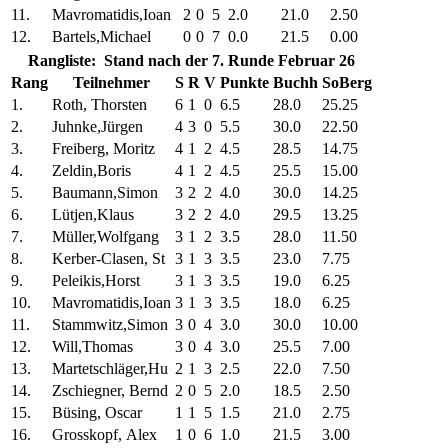
11.
Mavromatidis,Ioan
2
0
5
2.0
21.0
2.50
12.
Bartels,Michael
0
0
7
0.0
21.5
0.00
Rangliste: Stand nach der 7. Runde Februar 26
Rang
Teilnehmer
S
R
V
Punkte
Buchh
SoBerg
1.
Roth, Thorsten
6
1
0
6.5
28.0
25.25
2.
Juhnke,Jürgen
4
3
0
5.5
30.0
22.50
3.
Freiberg, Moritz
4
1
2
4.5
28.5
14.75
4.
Zeldin,Boris
4
1
2
4.5
25.5
15.00
5.
Baumann,Simon
3
2
2
4.0
30.0
14.25
6.
Lütjen,Klaus
3
2
2
4.0
29.5
13.25
7.
Müller,Wolfgang
3
1
2
3.5
28.0
11.50
8.
Kerber-Clasen, St
3
1
3
3.5
23.0
7.75
9.
Peleikis,Horst
3
1
3
3.5
19.0
6.25
10.
Mavromatidis,Ioan
3
1
3
3.5
18.0
6.25
11.
Stammwitz,Simon
3
0
4
3.0
30.0
10.00
12.
Will,Thomas
3
0
4
3.0
25.5
7.00
13.
Martetschläger,Hu
2
1
3
2.5
22.0
7.50
14.
Zschiegner, Bernd
2
0
5
2.0
18.5
2.50
15.
Büsing, Oscar
1
1
5
1.5
21.0
2.75
16.
Grosskopf, Alex
1
0
6
1.0
21.5
3.00