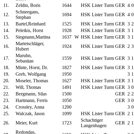
11.
Zeldin, Boris
1644
HSK Lister Turm
GER
4
0
Schneegans,
12.
1694
HSK Lister Turm
GER
4
0
Stephan
13.
Bartel,Reinhard
1525
HSK Lister Turm
GER
3
2
14.
Peleikis, Horst
1928
HSK Lister Turm
GER
3
1
15.
Siegmann,Martina
1637
W
HSK Lister Turm
GER
3
1
Martetschläger,
16.
1924
HSK Lister Turm
GER
2
3
Hubert
Maruhn,
17.
1559
HSK Lister Turm
GER
3
1
Sebastian
18.
Minte, Horst, Dr.
1827
HSK Lister Turm
GER
3
1
19.
Greb, Wolfgang
1950
3
1
20.
Moseler, Thomas
1627
HSK Lister Turm
GER
3
1
21.
Will, Thomas
1491
HSK Lister Turm
GER
3
0
22.
Bergmann, Silas
1500
GER
2
2
23.
Hartmann, Ferris
1050
GER
3
0
24.
Crossley, Anna
1200
3
0
25.
Walczak, Jason
1099
HSK Lister Turm
GER
2
1
Schachtiger
26.
Meier, Kurt
1723
GER
2
1
Langenhagen
Redondas,