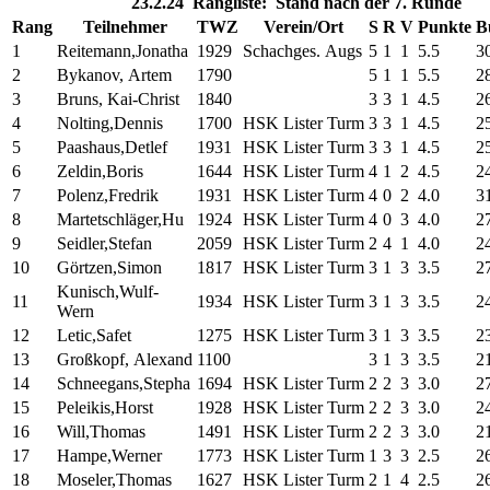
23.2.24 Rangliste: Stand nach der 7. Runde
Rang
Teilnehmer
TWZ
Verein/Ort
S
R
V
Punkte
B
1
Reitemann,Jonatha
1929
Schachges. Augs
5
1
1
5.5
3
2
Bykanov, Artem
1790
5
1
1
5.5
2
3
Bruns, Kai-Christ
1840
3
3
1
4.5
2
4
Nolting,Dennis
1700
HSK Lister Turm
3
3
1
4.5
2
5
Paashaus,Detlef
1931
HSK Lister Turm
3
3
1
4.5
2
6
Zeldin,Boris
1644
HSK Lister Turm
4
1
2
4.5
2
7
Polenz,Fredrik
1931
HSK Lister Turm
4
0
2
4.0
3
8
Martetschläger,Hu
1924
HSK Lister Turm
4
0
3
4.0
2
9
Seidler,Stefan
2059
HSK Lister Turm
2
4
1
4.0
2
10
Görtzen,Simon
1817
HSK Lister Turm
3
1
3
3.5
2
Kunisch,Wulf-
11
1934
HSK Lister Turm
3
1
3
3.5
2
Wern
12
Letic,Safet
1275
HSK Lister Turm
3
1
3
3.5
2
13
Großkopf, Alexand
1100
3
1
3
3.5
2
14
Schneegans,Stepha
1694
HSK Lister Turm
2
2
3
3.0
2
15
Peleikis,Horst
1928
HSK Lister Turm
2
2
3
3.0
2
16
Will,Thomas
1491
HSK Lister Turm
2
2
3
3.0
2
17
Hampe,Werner
1773
HSK Lister Turm
1
3
3
2.5
2
18
Moseler,Thomas
1627
HSK Lister Turm
2
1
4
2.5
2