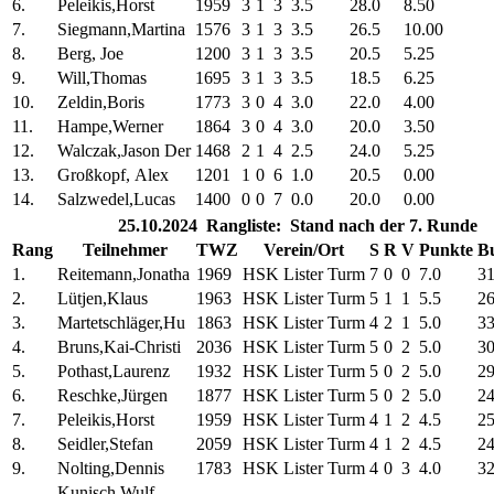
6.
Peleikis,Horst
1959
3
1
3
3.5
28.0
8.50
7.
Siegmann,Martina
1576
3
1
3
3.5
26.5
10.00
8.
Berg, Joe
1200
3
1
3
3.5
20.5
5.25
9.
Will,Thomas
1695
3
1
3
3.5
18.5
6.25
10.
Zeldin,Boris
1773
3
0
4
3.0
22.0
4.00
11.
Hampe,Werner
1864
3
0
4
3.0
20.0
3.50
12.
Walczak,Jason Der
1468
2
1
4
2.5
24.0
5.25
13.
Großkopf, Alex
1201
1
0
6
1.0
20.5
0.00
14.
Salzwedel,Lucas
1400
0
0
7
0.0
20.0
0.00
25.10.2024 Rangliste: Stand nach der 7. Runde
Rang
Teilnehmer
TWZ
Verein/Ort
S
R
V
Punkte
B
1.
Reitemann,Jonatha
1969
HSK Lister Turm
7
0
0
7.0
31
2.
Lütjen,Klaus
1963
HSK Lister Turm
5
1
1
5.5
26
3.
Martetschläger,Hu
1863
HSK Lister Turm
4
2
1
5.0
33
4.
Bruns,Kai-Christi
2036
HSK Lister Turm
5
0
2
5.0
30
5.
Pothast,Laurenz
1932
HSK Lister Turm
5
0
2
5.0
29
6.
Reschke,Jürgen
1877
HSK Lister Turm
5
0
2
5.0
24
7.
Peleikis,Horst
1959
HSK Lister Turm
4
1
2
4.5
25
8.
Seidler,Stefan
2059
HSK Lister Turm
4
1
2
4.5
24
9.
Nolting,Dennis
1783
HSK Lister Turm
4
0
3
4.0
32
Kunisch,Wulf-