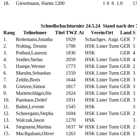
18.
Gieselmann, Hartm
1200
1
0
6
1.0
17
Schnellschachturnier 24.5.24 Stand nach der
Rang
Teilnehmer
Titel
TWZ
At
Verein/Ort
Land
S
1.
Reitemann,Jonatha
1929
Schachges. Augs
GER
7
2.
Nolting, Dennis
1700
HSK Lister Turm
GER
5
3.
Pothast,Laurenz
1836
HSK
GER
4
4.
Seidler,Stefan
2059
HSK Lister Turm
GER
4
5.
Hampe,Werner
1773
HSK Lister Turm
GER
2
6.
Maruhn,Sebastian
1559
HSK Lister Turm
GER
3
7.
Zeldin,Boris
1644
HSK Lister Turm
GER
3
8.
Görtzen,Simon
1817
HSK Lister Turm
GER
3
9.
Martetschläger,Hu
1924
HSK Lister Turm
GER
3
10.
Paashaus,Detlef
1931
HSK Lister Turm
GER
3
11.
Balint,Levente
1545
HSK
3
12.
Schneegans,Stepha
1694
HSK Lister Turm
GER
2
13.
Walczak,Jason
1270
HSK
3
14.
Siegmann,Martina
1637
W
HSK Lister Turm
GER
2
15.
MacIlquham,Oliver
1263
HSK Lister Turm
GER
1