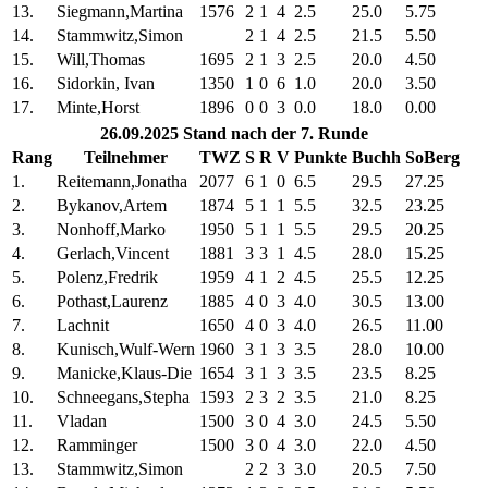
13.
Siegmann,Martina
1576
2
1
4
2.5
25.0
5.75
14.
Stammwitz,Simon
2
1
4
2.5
21.5
5.50
15.
Will,Thomas
1695
2
1
3
2.5
20.0
4.50
16.
Sidorkin, Ivan
1350
1
0
6
1.0
20.0
3.50
17.
Minte,Horst
1896
0
0
3
0.0
18.0
0.00
26.09.2025 Stand nach der 7. Runde
Rang
Teilnehmer
TWZ
S
R
V
Punkte
Buchh
SoBerg
1.
Reitemann,Jonatha
2077
6
1
0
6.5
29.5
27.25
2.
Bykanov,Artem
1874
5
1
1
5.5
32.5
23.25
3.
Nonhoff,Marko
1950
5
1
1
5.5
29.5
20.25
4.
Gerlach,Vincent
1881
3
3
1
4.5
28.0
15.25
5.
Polenz,Fredrik
1959
4
1
2
4.5
25.5
12.25
6.
Pothast,Laurenz
1885
4
0
3
4.0
30.5
13.00
7.
Lachnit
1650
4
0
3
4.0
26.5
11.00
8.
Kunisch,Wulf-Wern
1960
3
1
3
3.5
28.0
10.00
9.
Manicke,Klaus-Die
1654
3
1
3
3.5
23.5
8.25
10.
Schneegans,Stepha
1593
2
3
2
3.5
21.0
8.25
11.
Vladan
1500
3
0
4
3.0
24.5
5.50
12.
Ramminger
1500
3
0
4
3.0
22.0
4.50
13.
Stammwitz,Simon
2
2
3
3.0
20.5
7.50