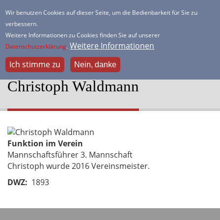
Direkt
Wir benutzen Cookies auf dieser Seite, um die Bedienbarkeit für Sie zu
zum
verbessern.
HSK Lister Turm
Inhalt
Weitere Informationen zu Cookies finden Sie auf unserer
Dein freundlicher Schachverein
Weitere Informationen
Datenschutzerklärung
.
Ich stimme zu
Nein, danke
Christoph Waldmann
Portraitbild
Funktion im Verein
Mannschaftsführer 3. Mannschaft
Beschreibung
Christoph wurde 2016 Vereinsmeister.
DWZ
1893