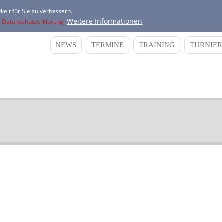
keit für Sie zu verbessern.
Weitere Informationen
r
Datenschutzerklärung
.
NEWS
TERMINE
TRAINING
TURNIER
Main
navigation