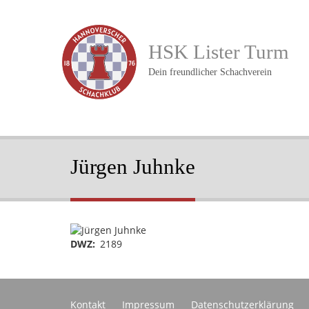
Direkt
zum
Inhalt
HSK Lister Turm
Dein freundlicher Schachverein
Jürgen Juhnke
Portraitbild
DWZ
2189
Footer
Kontakt
Impressum
Datenschutzerklärung