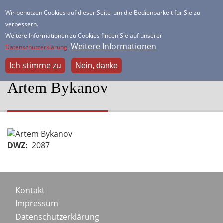
Direkt
Wir benutzen Cookies auf dieser Seite, um die Bedienbarkeit für Sie zu
zum
verbessern.
HSK Lister Turm
Inhalt
Weitere Informationen zu Cookies finden Sie auf unserer
Dein freundlicher Schachverein
Weitere Informationen
Datenschutzerklärung
.
Ich stimme zu
Nein, danke
Artem Bykanov
Portraitbild
DWZ
2087
Footer
Kontakt
Impressum
menu
Datenschutzerklärung