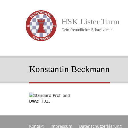
Direkt
zum
Inhalt
HSK Lister Turm
Dein freundlicher Schachverein
Konstantin Beckmann
Portraitbild
DWZ
1023
Footer
Kontakt
Impressum
Datenschutzerklärung