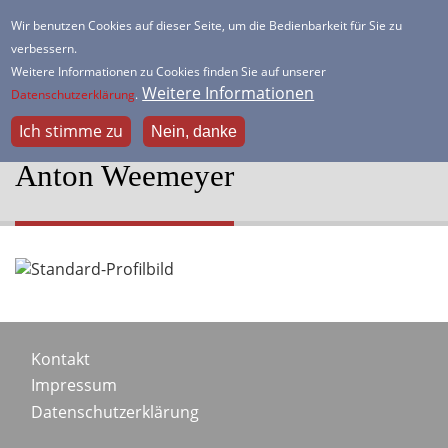
Direkt
Wir benutzen Cookies auf dieser Seite, um die Bedienbarkeit für Sie zu
zum
verbessern.
HSK Lister Turm
Inhalt
Weitere Informationen zu Cookies finden Sie auf unserer
Dein freundlicher Schachverein
Weitere Informationen
Datenschutzerklärung
.
Ich stimme zu
Nein, danke
Anton Weemeyer
Portraitbild
Footer
Kontakt
Impressum
menu
Datenschutzerklärung