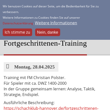
Direkt
Wir benutzen Cookies auf dieser Seite, um die Bedienbarkeit für Sie zu
zum
verbessern.
HSK Lister Turm
Inhalt
Weitere Informationen zu Cookies finden Sie auf unserer
Dein freundlicher Schachverein
Weitere Informationen
Datenschutzerklärung
.
Ich stimme zu
Nein, danke
Fortgeschrittenen-Training
Datum
Montag, 28.04.2025
Training mit FM Christian Polster.
Für Spieler mit ca. DWZ 1400-2000
In der Gruppe gemeinsam lernen: Analyse, Taktik,
Strategie, Endspiel.
Ausführliche Beschreibung:
https://schachklub-hannover.de/fortgeschrittenen-