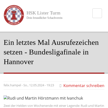
Direkt
zum
HSK Lister Turm
Inhalt
Dein freundlicher Schachverein
Ein letztes Mal Ausrufezeichen
setzen - Bundesligafinale in
Hannover
felix.hampel
-
So., 12.05.2024 - 19:23
Kommentar schreiben
Bildunterschrift
Zwei der Helden von Wochenende mit einer Legende: Rudi und Martin