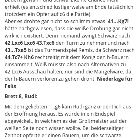
erhielt (es entschied lustigerweise am Ende tatsächlich
trotzdem ein Opfer auf c6 die Partie).
Aber es drohte gar nicht so schlimm etwas:
41...Kg7!
hätte nachgewiesen, dass die weiße Drohung gar nicht
wirklich existiert. Denn niemand zwingt Schwarz nach
42.Lxc6 Lxc6 43.Txc6
den Turm zu nehmen und nach
43...Txa5
ist das Turmendspiel Remis, da Schwarz nach
44.Tc7+ Kh6
rechtzeitig mit dem König den h-Bauern
einsammelt. Weiß müsste also nach Alternativen zu
42.Lxc6 Ausschau halten, nur sind die Mangelware, da
der h-Bauern verloren zu gehen droht.
Niederlage für
Felix
Brett 8, Rudi:
Mit dem geliebten 1...g6 kam Rudi ganz ordentlich aus
der Eröffnung heraus. Es wurde in ein Endspiel
abgewickelt, in welchem es der Großmeister auf der
weißen Seite noch wissen wollte. Bei beiderseitiger
Zeitnot opferte er einen Bauern, um die schwarze