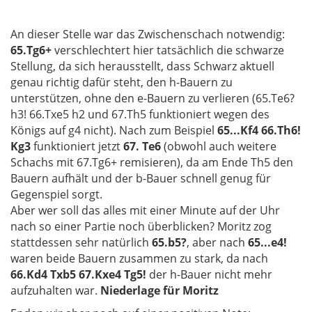
An dieser Stelle war das Zwischenschach notwendig:
65.Tg6+
verschlechtert hier tatsächlich die schwarze
Stellung, da sich herausstellt, dass Schwarz aktuell
genau richtig dafür steht, den h-Bauern zu
unterstützen, ohne den e-Bauern zu verlieren (65.Te6?
h3! 66.Txe5 h2 und 67.Th5 funktioniert wegen des
Königs auf g4 nicht). Nach zum Beispiel
65...Kf4 66.Th6!
Kg3
funktioniert jetzt
67. Te6
(obwohl auch weitere
Schachs mit 67.Tg6+ remisieren), da am Ende Th5 den
Bauern aufhält und der b-Bauer schnell genug für
Gegenspiel sorgt.
Aber wer soll das alles mit einer Minute auf der Uhr
nach so einer Partie noch überblicken? Moritz zog
stattdessen sehr natürlich
65.b5?
, aber nach
65...e4!
waren beide Bauern zusammen zu stark, da nach
66.Kd4 Txb5 67.Kxe4 Tg5!
der h-Bauer nicht mehr
aufzuhalten war.
Niederlage für Moritz