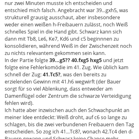
nur zwei Minuten musste ich entscheiden und
entschied mich falsch. Angebracht war 39...gxh5, was
strukturell grausig ausschaut, aber insbesondere
weder einen weißen h-Freibauern zulässt, noch Weiß
schnelles Spiel in die Hand gibt. Schwarz kann sich
dann mit Tb8, Le6, Ke7, Kd6 und c5 beginnnen zu
konsolidieren, während Weiß in der Zwischenzeit noch
zu nichts relevantem gekommen sein kann.
In der Partie folgte
39...g5?? 40.fxg5 hxg5
und jetzt
folgte eine Fehlerkomödie im 41. Zug. Wie üblich kam
schnell der Zug:
41.Tc5?
, was den bereits zu
erzielenden Gewinn mit 41.h6 wegwirft (der Bauer
sorgt für so viel Ablenkung, dass entweder am
Damenflügel oder Zentrum die schwarze Verteidigung
fehlen wird).
Ich hatte aber inzwischen auch den Schwachpunkt an
meiner Idee entdeckt: Weiß droht, auf c6 so lange zu
schlagen, bis die zwei verbundenen Freibauern den Tag
entscheiden. So zog ich 41...Tc8?, wonach 42.Tc4 den d-
Bauern gewann und Schwarz keine Chance mehr