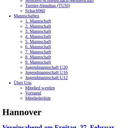
Senioren-Schnellschach-Meisterschaft
Turnier-Simultan (TUSI)
Schach960
Mannschaften
1. Mannschaft
2. Mannschaft
3. Mannschaft
4. Mannschaft
5. Mannschaft
6. Mannschaft
7. Mannschaft
8. Mannschaft
9. Mannschaft
Jugendmannschaft U20
Jugendmannschaft U16
Jugendmannschaft U12
Über Uns
Mitglied werden
Vorstand
Mitgliederliste
Hannover
Vereinsabend am Freitag, 27. Februar –