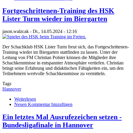
zum
Saisonstart
Fortgeschrittenen-Training des HSK
Lister Turm wieder im Biergarten
jason.walzcak
-
Di., 14.05.2024 - 12:16
Der Schachklub HSK Lister Turm freut sich, das Fortgeschrittenen-
Training wieder im Biergarten stattfinden zu lassen. Unter der
Leitung von FM Christian Polster können die Mitglieder ihre
Schachkenntnisse in entspannter Atmosphäre vertiefen. Christian
bringt seine Erfahrung und didaktischen Fähigkeiten ein, um den
Teilnehmern wertvolle Schachkenntnisse zu vermitteln.
Tags
Hannover
Weiterlesen
über
Neuen Kommentar hinzufügen
Fortgeschrittenen-
Training
des
Ein letztes Mal Ausrufezeichen setzen -
HSK
Bundesligafinale in Hannover
Lister
Turm