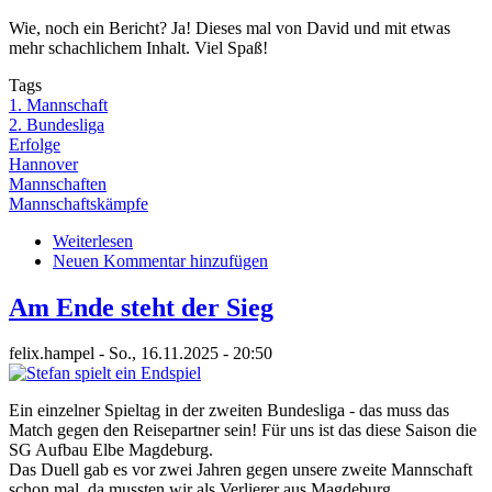
Runde
Wie, noch ein Bericht? Ja! Dieses mal von David und mit etwas
Vereinsmeisterschaft,
mehr schachlichem Inhalt. Viel Spaß!
Schnellschach
&
Tags
DSAM-
1. Mannschaft
Einladung
2. Bundesliga
Erfolge
Hannover
Mannschaften
Mannschaftskämpfe
Weiterlesen
über
Neuen Kommentar hinzufügen
(Un)professionell
zum
Sieg
Am Ende steht der Sieg
felix.hampel
-
So., 16.11.2025 - 20:50
Ein einzelner Spieltag in der zweiten Bundesliga - das muss das
Match gegen den Reisepartner sein! Für uns ist das diese Saison die
SG Aufbau Elbe Magdeburg.
Das Duell gab es vor zwei Jahren gegen unsere zweite Mannschaft
schon mal, da mussten wir als Verlierer aus Magdeburg