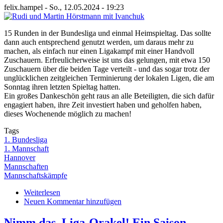
wieder
felix.hampel
-
So., 12.05.2024 - 19:23
im
Biergarten
15 Runden in der Bundesliga und einmal Heimspieltag. Das sollte
dann auch entsprechend genutzt werden, um daraus mehr zu
machen, als einfach nur einen Ligakampf mit einer Handvoll
Zuschauern. Erfreulicherweise ist uns das gelungen, mit etwa 150
Zuschauern über die beiden Tage verteilt - und das sogar trotz der
unglücklichen zeitgleichen Terminierung der lokalen Ligen, die am
Sonntag ihren letzten Spieltag hatten.
Ein großes Dankeschön geht raus an alle Beteiligten, die sich dafür
engagiert haben, ihre Zeit investiert haben und geholfen haben,
dieses Wochenende möglich zu machen!
Tags
1. Bundesliga
1. Mannschaft
Hannover
Mannschaften
Mannschaftskämpfe
Weiterlesen
über
Neuen Kommentar hinzufügen
Ein
letztes
Mal
Nimm das, Liga-Orakel! Ein Saison-