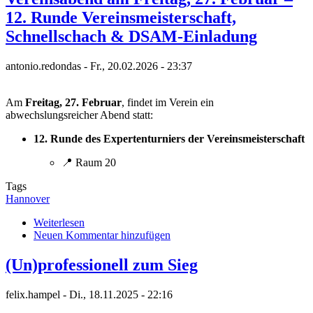
12. Runde Vereinsmeisterschaft,
Schnellschach & DSAM-Einladung
antonio.redondas
-
Fr., 20.02.2026 - 23:37
Am
Freitag, 27. Februar
, findet im Verein ein
abwechslungsreicher Abend statt:
12. Runde des Expertenturniers der Vereinsmeisterschaft
📍 Raum 20
Tags
Hannover
Weiterlesen
über
Neuen Kommentar hinzufügen
Vereinsabend
am
Freitag,
(Un)professionell zum Sieg
27.
Februar
felix.hampel
-
Di., 18.11.2025 - 22:16
–
12.