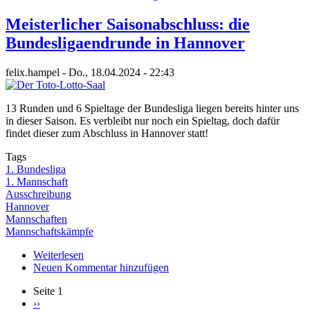
das,
Liga-
Meisterlicher Saisonabschluss: die
Orakel!
Bundesligaendrunde in Hannover
Ein
Saison-
Rückblick
felix.hampel
-
Do., 18.04.2024 - 22:43
13 Runden und 6 Spieltage der Bundesliga liegen bereits hinter uns
in dieser Saison. Es verbleibt nur noch ein Spieltag, doch dafür
findet dieser zum Abschluss in Hannover statt!
Tags
1. Bundesliga
1. Mannschaft
Ausschreibung
Hannover
Mannschaften
Mannschaftskämpfe
Weiterlesen
über
Neuen Kommentar hinzufügen
Meisterlicher
Saisonabschluss:
Seite 1
die
Nächste
››
Bundesligaendrunde
Seitennummerierung