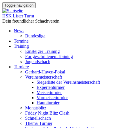
Direkt
Toggle navigation
zum
Inhalt
HSK Lister Turm
Dein freundlicher Schachverein
News
Bundesliga
Main
Termine
navigation
Training
Einsteiger-Training
Fortgeschrittenen-Training
Jugendschach
Turniere
Gerhard-Hayen-Pokal
Vereinsmeisterschaft
Siegerliste der Vereinsmeisterschaft
Expertenturnier
Meisterturnier
Vormeisterturnier
Hauptturnier
Monatsblitz
Friday Night Blitz Clash
Schnellschach
Thema-Turnier