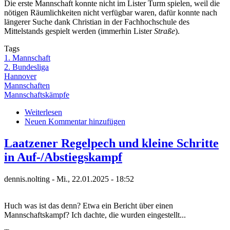
Die erste Mannschaft konnte nicht im Lister Turm spielen, weil die
nötigen Räumlichkeiten nicht verfügbar waren, dafür konnte nach
längerer Suche dank Christian in der Fachhochschule des
Mittelstands gespielt werden (immerhin Lister
Straße
).
Tags
1. Mannschaft
2. Bundesliga
Hannover
Mannschaften
Mannschaftskämpfe
Weiterlesen
über
Neuen Kommentar hinzufügen
Höhen
und
Tiefen
Laatzener Regelpech und kleine Schritte
zum
in Auf-/Abstiegskampf
Ligastart
dennis.nolting
-
Mi., 22.01.2025 - 18:52
Huch was ist das denn? Etwa ein Bericht über einen
Mannschaftskampf? Ich dachte, die wurden eingestellt...