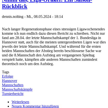
Ausrufezeichen
Rückblick
setzen
-
Bundesligafinale
dennis.nolting
-
Mi., 08.05.2024 - 18:14
in
Hannover
Nach langer Regenerationsphase eines stressigen Ligawochenendes
komme ich nun endlich dazu diesen Bericht zu schreiben. Nicht nur
fand am 28.04. der letzte Mannschaftskampf der 1. Bundesliga in
Hannover statt, auch für die meisten untergeordneten Ligen war dies
jeweils der letzte Mannschaftskampf. Und während für die ersten
beiden Mannschaften der Abstieg bereits beschlossene Sache war
und die 8.Mannschaft den Aufstieg am vergangenen Spieltag
verspielt hatte, kämpften alle anderen Mannschaften zumindest
theoretisch noch um den Aufstieg.
Tags
Erfolge
Hannover
Mannschaften
Mannschaftskämpfe
Turnierbericht
Weiterlesen
über
Neuen Kommentar hinzufügen
Nimm