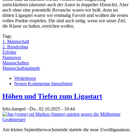
zurückkehren (darunter auch der Autor in doppelter Hinsicht). Aber
auch ohne eine potentielle Revanche waren wir heiß, denn im
dritten Ligaspiel waren wir erstmalig Favorit und wollten die ersten
vollen Punkte erspielen. Die sind auch nötig, wenn wir unser Ziel,
die Klasse zu halten, erreichen wollen.
Tags
1. Mannschaft
2. Bundesliga
Erfolge
Hannover
Mannschaften
Mannschaftskämpfe
Weiterlesen
über
Neuen Kommentar hinzufügen
Am
Ende
steht
Höhen und Tiefen zum Ligastart
der
Sieg
felix.hampel
-
Do., 02.10.2025 - 10:44
Am letzten Septemberwochenende startete die neue Zweitligasaison.