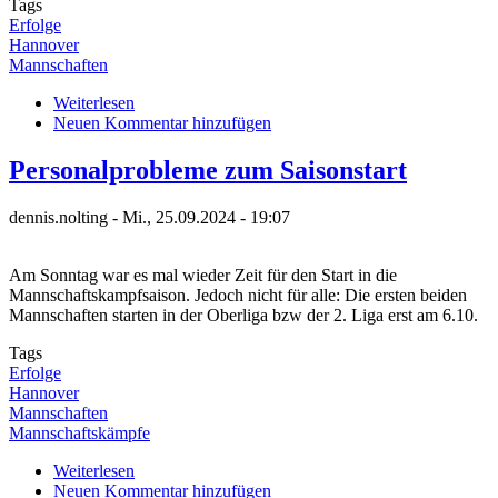
Tags
Erfolge
Hannover
Mannschaften
Weiterlesen
über
Neuen Kommentar hinzufügen
Laatzener
Regelpech
und
Personalprobleme zum Saisonstart
kleine
Schritte
dennis.nolting
-
Mi., 25.09.2024 - 19:07
in
Auf-/Abstiegskampf
Am Sonntag war es mal wieder Zeit für den Start in die
Mannschaftskampfsaison. Jedoch nicht für alle: Die ersten beiden
Mannschaften starten in der Oberliga bzw der 2. Liga erst am 6.10.
Tags
Erfolge
Hannover
Mannschaften
Mannschaftskämpfe
Weiterlesen
über
Neuen Kommentar hinzufügen
Personalprobleme